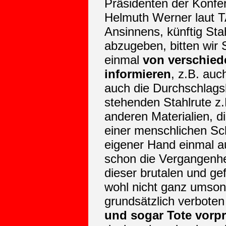
Präsidenten der Konfer
Helmuth Werner laut T
Ansinnens, künftig Stah
abzugeben, bitten wir S
einmal
von verschied
informieren
, z.B. auc
auch die Durchschlagsk
stehenden Stahlrute z
anderen Materialien, d
einer menschlichen Sc
eigener Hand einmal a
schon die Vergangenhei
dieser brutalen und ge
wohl nicht ganz umso
grundsätzlich verbote
und sogar Tote vorp