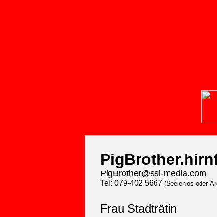
media
BLUTGEIL
"TRÄNENGAS"
P
PigBrother.hirn
PigBrother@ssi-media.com
Tel: 079-402 5667
(Seelenlos oder Är
Frau Stadträtin