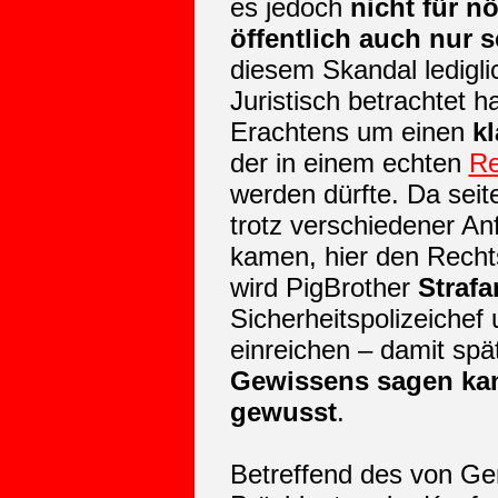
es jedoch
nicht für nö
öffentlich auch nur s
diesem Skandal ledigli
Juristisch betrachtet h
Erachtens um einen
k
der in einem echten
Re
werden dürfte. Da seit
trotz verschiedener Anf
kamen, hier den Recht
wird PigBrother
Strafa
Sicherheitspolizeichef 
einreichen – damit sp
Gewissens sagen kan
gewusst
.
Betreffend des von Ge