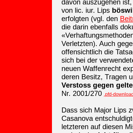
davon auszugehen ist,
von lic. iur. Lips
böswi
erfolgten (vgl. den
Bei
die darin ebenfalls do
«Verhaftungsmethoden»
Verletzten). Auch geg
offensichtlich die Tat
sich bei der verwende
neuen Waffenrecht expl
deren Besitz, Tragen 
Verstoss gegen gelt
Nr. 2001/270
.pfd-downloa
Dass sich Major Lips z
Casanova entschuldigt
letzteren auf diesen 