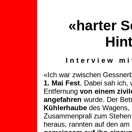
«harter S
Hin
I n t e r v i e w m i
«Ich war zwischen Gessner
1. Mai Fest
. Dabei sah ich,
Entfernung
von einem zivi
angefahren
wurde. Der Bet
Kühlerhaube
des Wagens, d
Zusammenprall zum Stehen
heraus, rannten auf den a