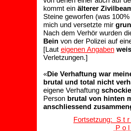
von denen einer auch auf den
kommt ein
älterer Zivilbea
Steine geworfen (was 100% n
mich und versetzte mir
grun
Nach dem Verhör wurden d
Bein
von der Polizei auf ei
[Laut
eigenen Angaben
weis
Verletzungen.]
«
Die Verhaftung war mein
brutal und total nicht ver
eigene Verhaftung
schockie
Person
brutal von hinten 
anschliessend zusammen
Fortsetzung: S t r
P o l 