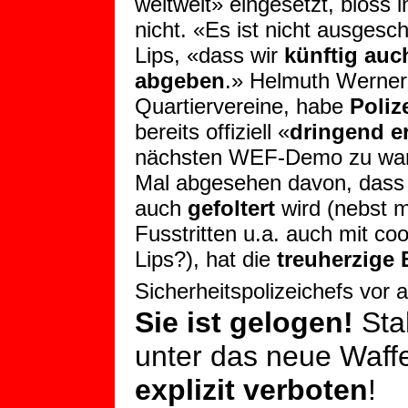
weltweit» eingesetzt, bloss i
nicht. «Es ist nicht ausgesc
Lips, «dass wir
künftig auc
abgeben
.» Helmuth Werner,
Quartiervereine, habe
Poliz
bereits offiziell «
dringend e
nächsten WEF-Demo zu wa
Mal abgesehen davon, dass i
auch
gefoltert
wird (nebst m
Fusstritten u.a. auch mit co
Lips?), hat die
treuherzige
Sicherheitspolizeichefs vor 
Sie ist gelogen!
Stah
unter das neue Waffe
explizit verboten
!