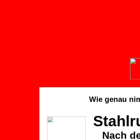
media
BLUTGEIL
"TRÄNENGAS"
P
Wie genau nim
Stahlr
Nach d