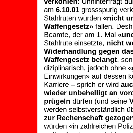
verkohlen
: Unhinterfragt du
am
6.10.01
grossspurig ver
Stahlruten würden
«nicht u
Waffengesetz»
fallen. Desh
Beamte, der am 1. Mai
«une
Stahlrute einsetzte,
nicht w
Widerhandlung gegen da
Waffengesetz belangt
, son
diziplinarisch, jedoch ohne 
Einwirkungen» auf dessen kü
Karriere – sprich er wird
auc
wieder unbehelligt an vor
prügeln
dürfen (und seine
V
werden selbstverständlich 
zur Rechenschaft gezoge
würden «in zahlreichen Poli