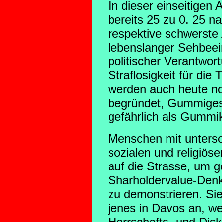
In dieser einseitigen
bereits 25 zu 0. 25 
respektive schwerste
lebenslanger Sehbeei
politischer Verantwort
Straflosigkeit für die
werden auch heute n
begründet, Gummiges
gefährlich als Gummi
Menschen mit untersch
sozialen und religiös
auf die Strasse, um g
Sharholdervalue-Den
zu demonstrieren. Sie
jenes in Davos an, we
Herrschafts- und Dis