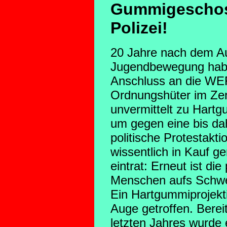
Gummigeschos
Polizei!
20 Jahre nach dem Au
Jugendbewegung habe
Anschluss an die WE
Ordnungshüter im Zen
unvermittelt zu Hart
um gegen eine bis dah
politische Protestakt
wissentlich in Kauf 
eintrat: Erneut ist die
Menschen aufs Schwer
Ein Hartgummiprojektil
Auge getroffen. Bere
letzten Jahres wurde 