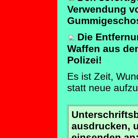
Verwendung v
Gummigescho
Die Entfernu
Waffen aus de
Polizei!
Es ist Zeit, Wu
statt neue aufzu
Unterschrift
ausdrucken, 
einsenden an