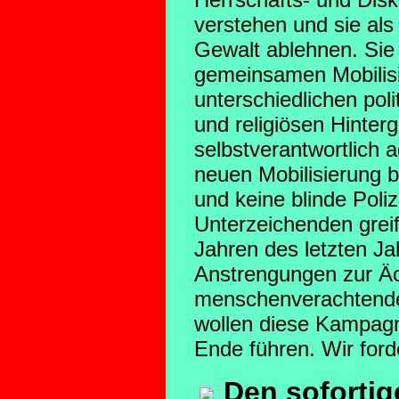
verstehen und sie al
Gewalt ablehnen. Sie 
gemeinsamen Mobilis
unterschiedlichen pol
und religiösen Hinterg
selbstverantwortlich 
neuen Mobilisierung 
und keine blinde Poliz
Unterzeichenden greif
Jahren des letzten J
Anstrengungen zur Ä
menschenverachtend
wollen diese Kampagne
Ende führen. Wir ford
Den sofortig