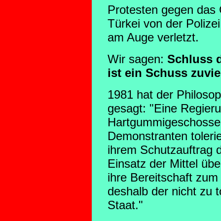
Protesten gegen das 
Türkei von der Poliz
am Auge verletzt.
Wir sagen:
Schluss d
ist ein Schuss zuvie
1981 hat der Philoso
gesagt: "Eine Regieru
Hartgummigeschosse
Demonstranten tolerie
ihrem Schutzauftrag d
Einsatz der Mittel übe
ihre Bereitschaft zum 
deshalb der nicht zu 
Staat."