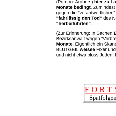
(Pardon: Arabers)
hier zu L
Monate bedingt
. Zumindest 
gegen die "verantwortlichen" 
"fahrlässig den Tod"
des Ne
"herbeiführten"
.
(Zur Erinnerung: In Sachen
Bezirksanwalt wegen "Verb
Monate
. Eigentlich ein Ska
BLUTGEIL
weisse
Fixer und
und nicht etwa bloss Juden,
F O R T 
Spätfolgen