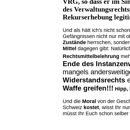
VRG, so dass er im S
des Verwaltungsrechtsp
Rekurserhebung legitim
Und als hätt ich's nicht scho
Gefängnissen nicht nur mit o
Zustände
herrschen, sonder
Mittel
dagegen gibt: Natürlic
Rechtsmittelbelehrung
mehr
Ende des Instanze
mangels andersweitige
Widerstandsrechts
e
Waffe greifen!!!
Hipp, 
Und die
Moral
von der Geschi
Schweiz
kostet
, wisst Ihr n
müsst Ihr Euch schon selber 