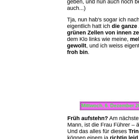
geben, und nun auch noch b
auch...)
Tja, nun hab's sogar ich nac
eigentlich hatt ich
die ganze 
grünen Zellen von innen z
dem Klo links wie meine,
meh
gewollt
, und ich weiss eigen
froh bin
.
Mittwoch, 6. Dezember 
Früh aufstehn?
Am nächste
Mann, ist die Frau Führer – 
Und das alles für dieses
Tri
können einem ja
richtig leid