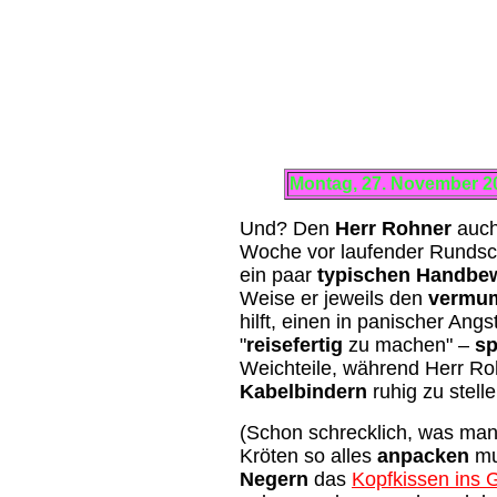
Montag, 27. November 
Und? Den
Herr Rohner
auch
Woche vor laufender Rundsch
ein paar
typischen Handb
Weise er jeweils den
vermu
hilft, einen in panischer An
"
reisefertig
zu machen" –
sp
Weichteile, während Herr Ro
Kabelbindern
ruhig zu stell
(Schon schrecklich, was man
Kröten so alles
anpacken
mu
Negern
das
Kopfkissen ins 