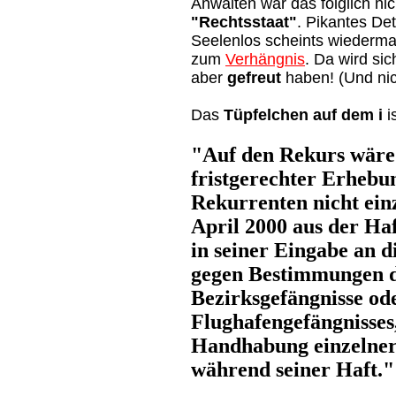
Anwälten wär das folglich ni
"Rechtsstaat"
. Pikantes De
Seelenlos scheints wiederma
zum
Verhängnis
. Da wird sic
aber
gefreut
haben! (Und nich
Das
Tüpfelchen auf dem i
i
"Auf den Rekurs wäre 
fristgerechter Erhebu
Rekurrenten nicht ein
April 2000 aus der Ha
in seiner Eingabe an d
gegen Bestimmungen d
Bezirksgefängnisse od
Flughafengefängnisses
Handhabung einzelner
während seiner Haft."