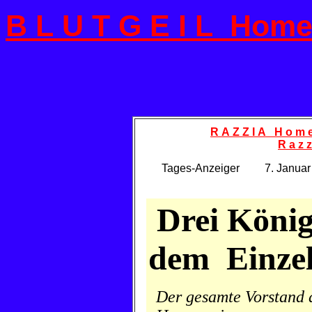
B L U T G E I L Hom
R A Z Z I A H o m 
R a z z
Tages-Anzeiger 7. Januar 
Drei König
dem Einzel
Der gesamte Vorstand 