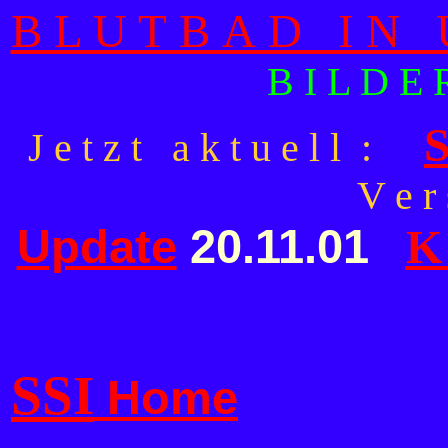
B L U T B A D I N U
B I L D 
S
J e t z t a k t u e l l :
V e r
Update
20.11.01
K
SSI
Home