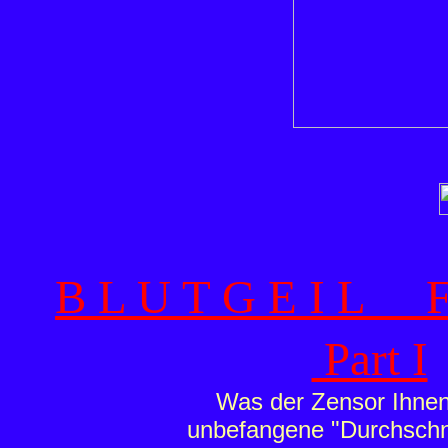
B L U T G E I L 
Part I
Was der Zensor Ihnen 
unbefangene "Durchschni