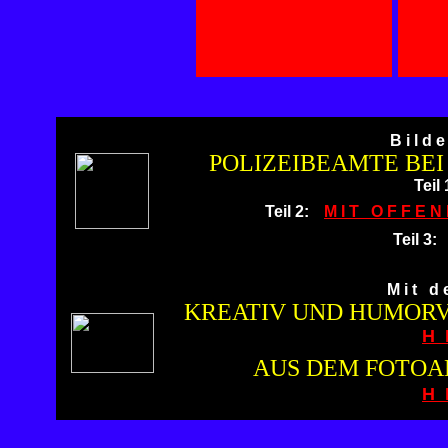
B i l d 
POLIZEIBEAMTE BEI
Teil 
Teil 2:
M I T O F F E N 
Teil 3
M i t d e
KREATIV UND HUMORVO
H 
AUS DEM FOTOA
H 